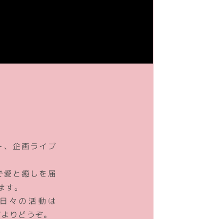
ト、企画ライブ
で愛と癒しを届
ます。
日々の活動は
T
よりどうぞ。