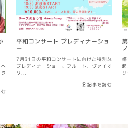
か
平和コンサート プレディナーショ
第
ー
7月31日の平和コンサートに向けた特別な
傷
界へ
プレディナーショー。フルート、ヴァイオ
超
スタ
リ...
サ
記事を読む
読む