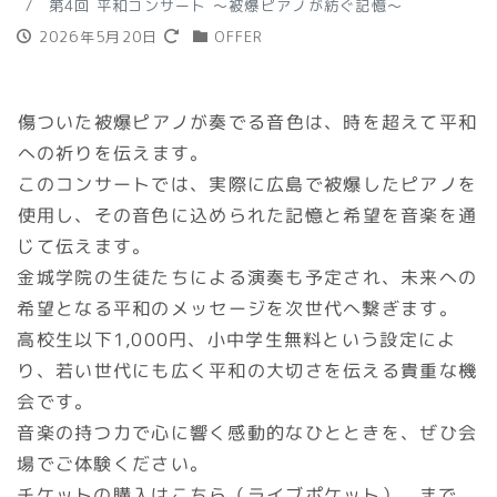
第4回 平和コンサート ～被爆ピアノが紡ぐ記憶～
2026年5月20日
OFFER
傷ついた被爆ピアノが奏でる音色は、時を超えて平和
への祈りを伝えます。
このコンサートでは、実際に広島で被爆したピアノを
使用し、その音色に込められた記憶と希望を音楽を通
じて伝えます。
金城学院の生徒たちによる演奏も予定され、未来への
希望となる平和のメッセージを次世代へ繋ぎます。
高校生以下1,000円、小中学生無料という設定によ
り、若い世代にも広く平和の大切さを伝える貴重な機
会です。
音楽の持つ力で心に響く感動的なひとときを、ぜひ会
場でご体験ください。
チケットの購入は
こちら（ライブポケット）
まで。